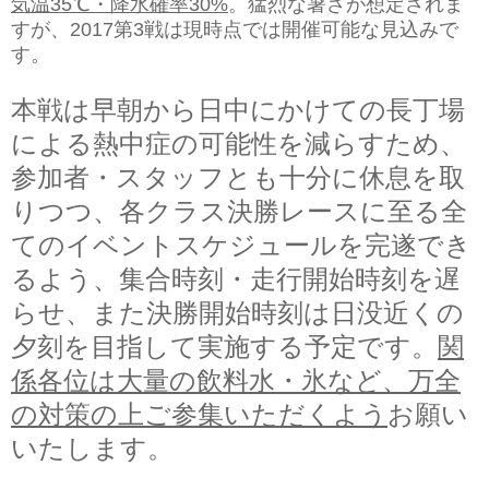
気温35℃・降水確率30%
。猛烈な暑さが想定されま
すが、2017第3戦は現時点では開催可能な見込みで
す。
本戦は早朝から日中にかけての長丁場
による熱中症の可能性を減らすため、
参加者・スタッフとも十分に休息を取
りつつ、各クラス決勝レースに至る全
てのイベントスケジュールを完遂でき
るよう、
集合時刻・走行開始時刻を遅
らせ、また決勝開始時刻は日没近くの
夕刻を目指して実施する予定です。
関
係各位は大量の飲料水・氷など、万全
の対策の上ご参集いただくよう
お願い
いたします。