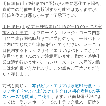
明日15日(土)夕刻までに予報が大幅に悪化する場合、
直前での開催中止を検討する可能性はありますが、
関係各位には悪しからずご了承下さい。
明日15日(土)の前日練習走行は16:00~19:00までの実
施となります
。オフロードヴィレッジ・コース内窓
口にて走行開始時刻までに受付のうえ、一般パドッ
ク内にて順次走行準備を行ってください。
レース当
日使用するトラックサイドエリ
ア
はパドックとして
使用できません
のでご注意願います
。
撒水・整地作
業は適宜行いますが、当シリーズ・レース同等の路
面はお約束できかねます。この点もご了承いただき
たく存じます。
前戦と同じく、
本戦ピットエリアは県道51号側トラ
ックサイドおよび上段の"モトクロス初心者用8の字
スペース"を閉鎖して使用
します。路面整備状況によ
ってはトランスポーターでのトラック進入・横断を