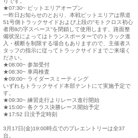
りです。
★07:30~ ピットエリアオープン
一昨日お知らせのとおり、本戦ピットエリアは県道
51号側トラックサイドおよび上段の"モトクロス初心
者用8の字スペース"を閉鎖して使用します。路面整
備状況によってはトランスポーターでのトラック進
入・横断を制限する場合もありますので、主催者ス
タッフの指示に従ってトラックサイドまでご来場く
ださい。
★08:00~ 参加受付
★08:30~ 車両検査
★09:00~ ライダースミーティング
いずれもトラックサイド本部テントにて実施予定で
す。
★09:30~ 練習走行よりレース進行開始
★15:00~ 各クラス決勝レース開始予定
★17:52 日没予定時刻
3月17日(金)19:00時点でのプレエントリーは全37
台。