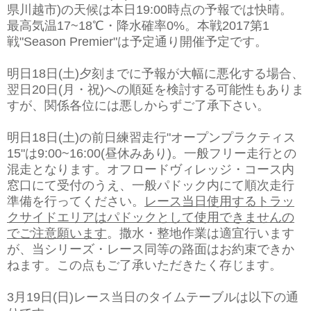
県川越市)の天候は本日19:00時点の予報では快晴。
最高気温17~18℃・降水確率0%。本戦2017第1
戦"Season Premier"は予定通り開催予定です。
明日18日(土)夕刻までに予報が大幅に悪化する場合、
翌日20日(月・祝)への順延を検討する可能性もありま
すが、関係各位には悪しからずご了承下さい。
明日18日(土)の前日練習走行"オープンプラクティス
15"は9:00~16:00(昼休みあり)。一般フリー走行との
混走となります。オフロードヴィレッジ・コース内
窓口にて受付のうえ、一般パドック内にて順次走行
準備を行ってください。
レース当日使用するトラッ
クサイドエリアはパドックとして使用できませんの
でご注意願います
。撒水・整地作業は適宜行います
が、当シリーズ・レース同等の路面はお約束できか
ねます。この点もご了承いただきたく存じます。
3月19日(日)レース当日のタイムテーブルは以下の通