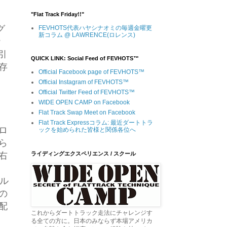
"Flat Track Friday!!"
グ
FEVHOTS代表ハヤシナオミの毎週金曜更
新コラム @ LAWRENCE(ロレンス)
ナ
引
QUICK LINK: Social Feed of FEVHOTS™
存
Official Facebook page of FEVHOTS™
Official Instagram of FEVHOTS™
Official Twitter Feed of FEVHOTS™
WIDE OPEN CAMP on Facebook
Flat Track Swap Meet on Facebook
Flat Track Expressコラム: 最近ダートトラ
ロ
ックを始められた皆様と関係各位へ
ら
ライディングエクスペリエンス / スクール
右
ャル
の
配
これからダートトラック走法にチャレンジす
る全ての方に。日本のみならず本場アメリカ