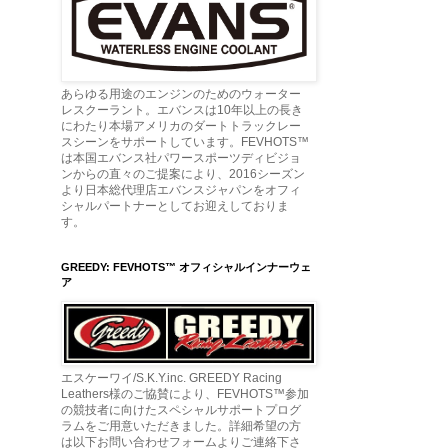
あらゆる用途のエンジンのためのウォーター
レスクーラント。エバンスは10年以上の長き
にわたり本場アメリカのダートトラックレー
スシーンをサポートしています。FEVHOTS™
は本国エバンス社パワースポーツディビジョ
ンからの直々のご提案により、2016シーズン
より日本総代理店エバンスジャパンをオフィ
シャルパートナーとしてお迎えしておりま
す。
GREEDY: FEVHOTS™ オフィシャルインナーウェ
ア
エスケーワイ/S.K.Y.inc. GREEDY Racing
Leathers様のご協賛により、FEVHOTS™参加
の競技者に向けたスペシャルサポートプログ
ラムをご用意いただきました。詳細希望の方
は以下お問い合わせフォームよりご連絡下さ