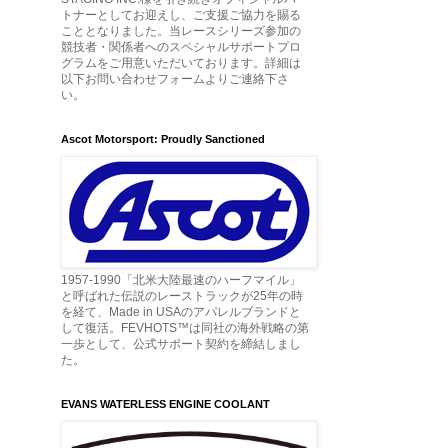
トナーとしてお迎えし、ご支援ご協力を賜る
こととなりました。当レースシリーズ参加の
競技者・関係者へのスペシャルサポートプロ
グラムをご用意いただいております。詳細は
以下お問い合わせフォームよりご連絡下さ
い。
Ascot Motorsport: Proudly Sanctioned
1957-1990「北米大陸最速のハーフマイル」
と呼ばれた伝説のレーストラックが25年の時
を経て、Made in USAのアパレルブランドと
して復活。FEVHOTS™は同社の海外戦略の第
一歩として、公式サポート契約を締結しまし
た。
EVANS WATERLESS ENGINE COOLANT