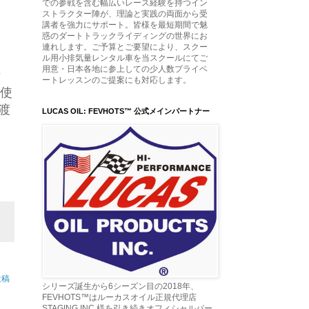
での参戦を含む幅広いレース経験を持つイン
ストラクター陣が、理論と実践の両面から受
講者を強力にサポート。皆様を最短期間で魅
惑のダートトラックライディングの世界にお
連れします。ご予算とご要望により、スクー
ル用小排気量レンタル車を当スクールにてご
用意・日本各地に参上しての少人数プライベ
な
ートレッスンのご提案にも対応します。
に使
渡
LUCAS OIL: FEVHOTS™ 公式メインパートナー
投稿
シリーズ誕生から6シーズン目の2018年、
FEVHOTS™はルーカスオイル正規代理店
STAGING INC.様を引き続きオフィシャルパー