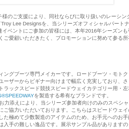
イチ様のご支援により、同社ならびに取り扱いのレーシン
oy Lee Designsを、当シリーズオフィシャルパート
関連イベントにご参加の皆様には、本年2016年シーズンも
くご愛顧いただきたく、プロモーションに努めて参る所
ディングブーツ専門メイカーです。ロードブーツ・モトク
ユーザーからビギナー向けまで幅広く充実しており、さ
トラックスピード競技スピードウェイカテゴリー用・左
S®SPEEDWAY
を製造する希有なブランドです。
様のお力添えにより、当シリーズ参加者向けのみのスペシ
にご協力いただいております。こちらはスピードウェイ
した極めて少数製造のアイテムのため、お手元へのお手
は入手の難しい逸品です。展示サンプル品がありますの