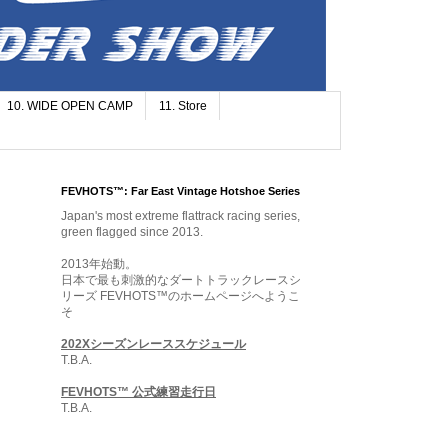
10. WIDE OPEN CAMP
11. Store
FEVHOTS™: Far East Vintage Hotshoe Series
Japan's most extreme flattrack racing series,
green flagged since 2013.
2013年始動。
日本で最も刺激的なダートトラックレースシ
リーズ FEVHOTS™のホームページへようこ
そ
202Xシーズンレーススケジュール
T.B.A.
FEVHOTS™ 公式練習走行日
T.B.A.