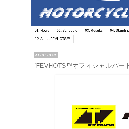
01. News
02. Schedule
03. Results
04. Standin
12. About FEVHOTS™
3/26/2016
[FEVHOTS™オフィシャルパートナー]