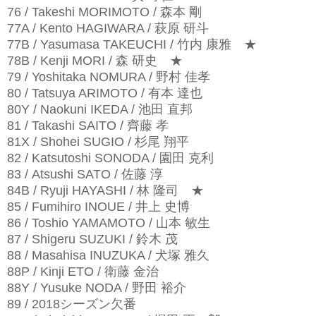
76 / Takeshi MORIMOTO / 森本 剛
77A / Kento HAGIWARA / 萩原 研斗
77B / Yasumasa TAKEUCHI / 竹内 康雅
★
78B / Kenji MORI / 森 研史
★
79 / Yoshitaka NOMURA / 野村 佳孝
80 / Tatsuya ARIMOTO / 有本 達也
80Y / Naokuni IKEDA / 池田 直邦
81 / Takashi SAITO / 齊藤 孝
81X / Shohei SUGIO / 杉尾 翔平
82 / Katsutoshi SONODA / 園田 克利
83 / Atsushi SATO / 佐藤 淳
84B / Ryuji HAYASHI / 林 隆司
★
85 / Fumihiro INOUE / 井上 史博
86 / Toshio YAMAMOTO / 山本 敏生
87 / Shigeru SUZUKI / 鈴木 茂
88 / Masahisa INUZUKA / 犬塚 雅久
88P / Kinji ETO / 衛藤 金治
88Y / Yusuke NODA / 野田 裕介
89 / 2018シーズン欠番