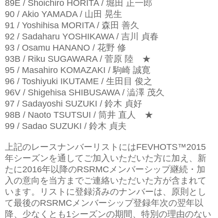
89E / Shoichiro HORITA / 堀田 正一郎
90 / Akio YAMADA / 山田 晃生
91 / Yoshihisa MORITA / 森田 善久
92 / Sadaharu YOSHIKAWA / 吉川 貞春
93 / Osamu HANANO / 花野 修
93B / Riku SUGAWARA / 菅原 陸
★
95 / Masahiro KOMAZAKI / 駒崎 誠寛
96 / Toshiyuki IKUTAME / 生田目 俊之
96V / Shigehisa SHIBUSAWA / 澁澤 茂久
97 / Sadayoshi SUZUKI / 鈴木 貞好
98B / Naoto TSUTSUI / 筒井 直人
★
99 / Sadao SUZUKI / 鈴木 貞夫
上記のレースナンバーリストにはFEVHOTS™2015
年シーズンを通してご加入いただいた方に加え、新
たに2016年以降のRSRMCメンバーシップ継続・加
入の意向を当方までご連絡いただいた方が含まれて
います。
リストに登録済みのナンバーは、原則とし
て最後のRSRMCメンバーシップ登録年次の翌年以
降、少なくとも1シーズンの期間、特別の理由のない