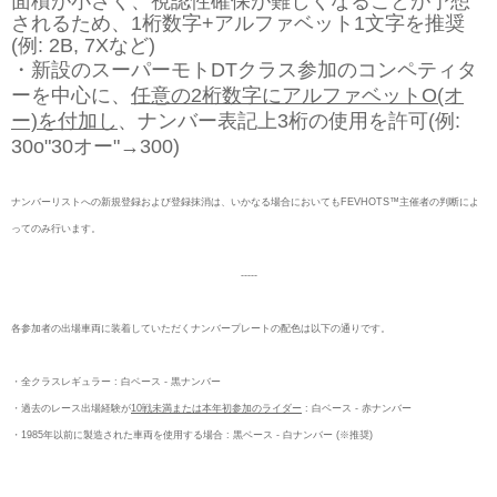
面積が小さく、視認性確保が難しくなることが予想
されるため、1桁数字+アルファベット1文字を推奨
(例: 2B, 7Xなど)
・新設のスーパーモトDTクラス参加のコンペティタ
ーを中心に、
任意の2桁数字にアルファベットO(オ
ー)を付加し
、ナンバー表記上3桁の使用を許可(例:
30o"30オー"→300)
ナンバーリストへの新規登録および登録抹消は、いかなる場合においてもFEVHOTS™主催者の判断によ
ってのみ行います。
-----
各参加者の出場車両に装着していただくナンバープレートの配色は以下の通りです。
・全クラスレギュラー : 白ベース - 黒ナンバー
・過去のレース出場経験が
10戦未満または本年初参加のライダー
: 白ベース - 赤ナンバー
・1985年以前に製造された車両を使用する場合 : 黒ベース - 白ナンバー (※推奨)