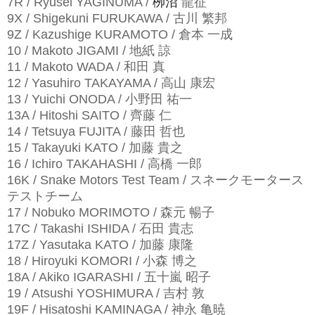
7R / Ryusei YAGINUMA /
栁沼
龍征
9X / Shigekuni FURUKAWA / 古川 繁邦
9Z / Kazushige KURAMOTO / 倉本 一成
10 / Makoto JIGAMI / 地紙 諒
11 / Makoto WADA / 和田 真
12 / Yasuhiro TAKAYAMA / 高山 康宏
13 / Yuichi ONODA / 小野田 祐一
13A / Hitoshi SAITO / 齊藤 仁
14 / Tetsuya FUJITA / 藤田 哲也
15 / Takayuki KATO / 加藤 貴之
16 / Ichiro TAKAHASHI / 高橋 一郎
16K / Snake Motors Test Team / スネークモータース
テストチーム
17 / Nobuko MORIMOTO / 森元 暢子
17C / Takashi ISHIDA / 石田 貴志
17Z / Yasutaka KATO / 加藤 康隆
18 / Hiroyuki KOMORI / 小森 博之
18A / Akiko IGARASHI / 五十嵐 昭子
19 / Atsushi YOSHIMURA / 吉村 敦
19F / Hisatoshi KAMINAGA / 神永 亀暁