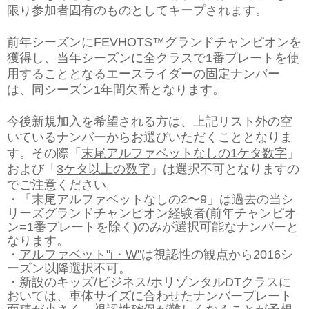
限り参加者固有のものとしてキープされます。
前年シーズンにFEVHOTS™グランドチャンピオンを
獲得し、当年シーズンに全クラスで1番プレートを使
用することとなるエースライダーの固定ナンバー
は、同シーズン1年間欠番となります。
今後新規加入を希望される方は、上記リスト外の空
いているナンバーからお選びいただくこととなりま
す。その際
「
末尾アルファベットなしの1ケタ数字
」
および「
3ケタ以上の数字
」は選択不可
となりますの
でご注意ください。
・「末尾アルファベットなしの2〜9」は過去の当シ
リーズグランドチャンピオン経験者(前年チャンピオ
ン=1番プレートを除く)のみが選択可能なナンバーと
なります。
・
アルファベット"i・W"
は視認性の観点から2016シ
ーズン以降選択不可。
・新設のキッズ/ビジネス/ホリゾンタルDTクラスに
おいては、車体サイズに合わせたナンバープレート