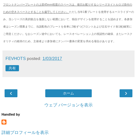
フロントナンバープレートの上部45mm程度のスペースは、後日お配りするシリーズタイトルロゴ添付の
ための空きスペースとすることを厳守してください。
ただし当年1番プレートを使用するエースライダーの
み、当シリーズの美的観点を逸脱しない範囲において、独自デザインを使用することを認めます。各参加
者はシーズン開幕までに、当該配色のプレートを各車に3枚ずつ(フロントおよび左右サイド各1枚)確実に
ご用意ください。なおシーズン途中においても、レースオペレーション上の視認性の確保、またレースク
オリティの維持のため、主催者より参加者にナンバー書体の変更を求める場合があります。
FEVHOTS
posted:
1/03/2017
共有
‹
›
ホーム
ウェブ バージョンを表示
Handled by
詳細プロフィールを表示