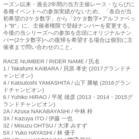
ーズン以来・過去2年間の当方主催レース・ならびに
各種イベントへの参加実績がないため、「各自が当
初希望の2ケタ数字」から「2ケタ数字+アルファベッ
ト"B"」に、主催者権限で
登録ナンバーを
変更する。
今後の当シリーズへの参加を念頭にオリジナルナン
バー(2ケタ数字)への復帰を希望する場合は個別に主
催者まで問い合わせのこと。
RACE NUMBER / RIDER NAME / 氏名
1 / Takafumi KAIBARA / 貝原 孝史 (2017グランドチ
ャンピオン)
4 / Katsutoshi YAMASHITA / 山下 勝敏 (2016グラン
ドチャンピオン)
6 / Yuhiko HIRAO / 平尾 雄彦 (2013・2014・2015グ
ランドチャンピオン)
2A / Azusa NAKABAYASHI / 中林 梓
3X / Kazuya ITO / 伊藤 一也
3Z / Misuzu OHTSU / 大津 みすず
5X / Yuko HAYASHI / 林 優子